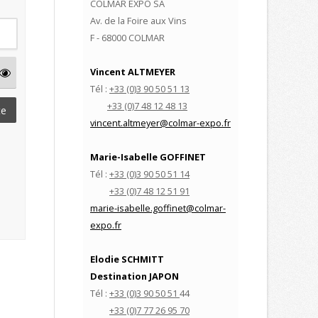
COLMAR EXPO SA
Av. de la Foire aux Vins
F - 68000 COLMAR
Vincent ALTMEYER
Tél :
+33 (0)3 90 50 51 13
+33 (0)
7 48 12 48 13
te
vincent.altmeyer
@colmar-expo.fr
Marie-Isabelle GOFFINET
Tél :
+33 (0)3 90 50 51 14
+33 (0)
7 48 12 51 91
marie-isabelle.goffinet
@colmar-
expo.fr
Elodie SCHMITT
Destination JAPON
Tél :
+33 (0)3 90 50 51
44
+33 (0)
7 77 26 95 70