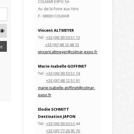
COLMAR EXPO SA
Av. de la Foire aux Vins
F - 68000 COLMAR
Vincent ALTMEYER
Tél :
+33 (0)3 90 50 51 13
+33 (0)
7 48 12 48 13
te
vincent.altmeyer
@colmar-expo.fr
Marie-Isabelle GOFFINET
Tél :
+33 (0)3 90 50 51 14
+33 (0)
7 48 12 51 91
marie-isabelle.goffinet
@colmar-
expo.fr
Elodie SCHMITT
Destination JAPON
Tél :
+33 (0)3 90 50 51
44
+33 (0)
7 77 26 95 70